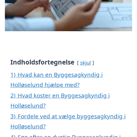
Indholdsfortegnelse
skjul
1)
Hvad kan en Byggesagkyndig i
Holløselund hjælpe med?
2)
Hvad koster en Byggesagkyndig i
Holløselund?
3)
Fordele ved at vælge byggesagkyndig i
Holløselund?
4)
Søg efter en dygtig Byggesagkyndig i