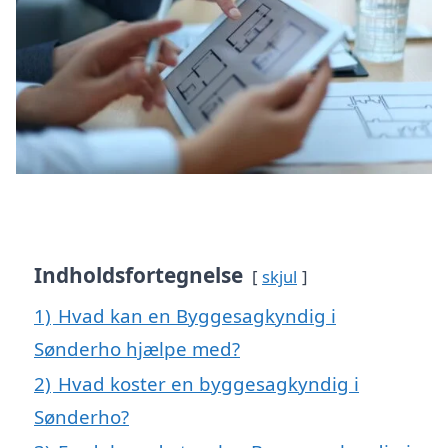
Indholdsfortegnelse
skjul
1)
Hvad kan en Byggesagkyndig i
Sønderho hjælpe med?
2)
Hvad koster en byggesagkyndig i
Sønderho?