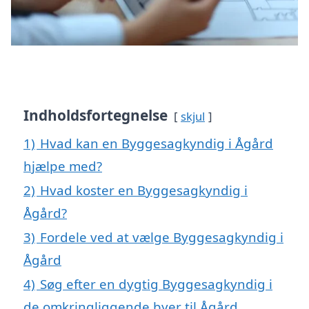
Indholdsfortegnelse
skjul
1)
Hvad kan en Byggesagkyndig i Ågård
hjælpe med?
2)
Hvad koster en Byggesagkyndig i
Ågård?
3)
Fordele ved at vælge Byggesagkyndig i
Ågård
4)
Søg efter en dygtig Byggesagkyndig i
de omkringliggende byer til Ågård