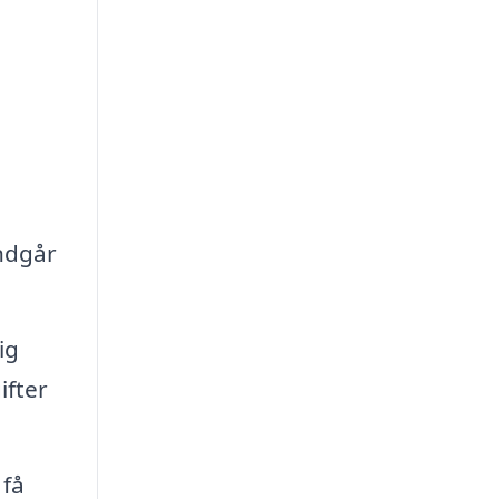
undgår
ig
ifter
 få