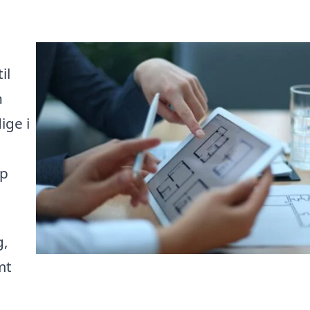
il
n
ige i
lp
g,
mt