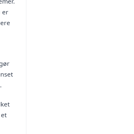
lemer.
 er
vere
 gør
anset
.
lket
 et