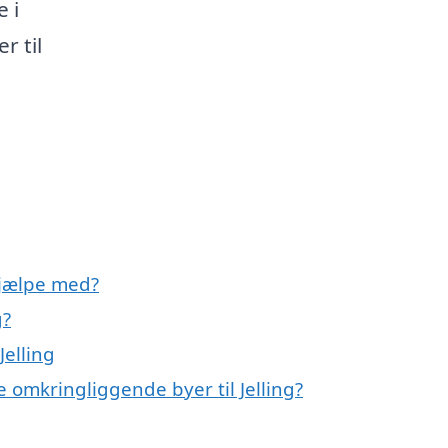
 i
r til
hjælpe med?
g?
elling
 omkringliggende byer til Jelling?