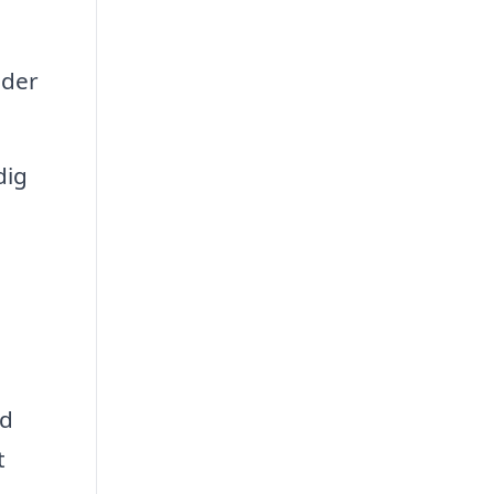
 der
dig
ed
t