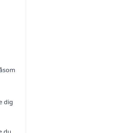
 såsom
e dig
e du