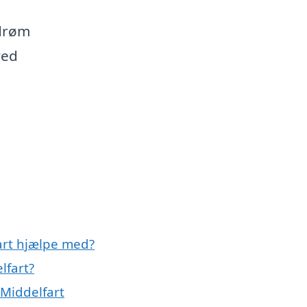
gdrøm
ved
art hjælpe med?
lfart?
Middelfart