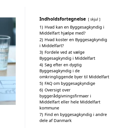
Indholdsfortegnelse
skjul
1)
Hvad kan en Byggesagkyndig i
Middelfart hjælpe med?
2)
Hvad koster en Byggesagkyndig
i Middelfart?
3)
Fordele ved at vælge
Byggesagkyndig i Middelfart
4)
Søg efter en dygtig
Byggesagkyndig i de
omkringliggende byer til Middelfart
5)
FAQ om byggesagkyndige
6)
Oversigt over
byggerådgivningsfirmaer i
Middelfart eller hele Middelfart
kommune
7)
Find en byggesagkyndig i andre
dele af Danmark