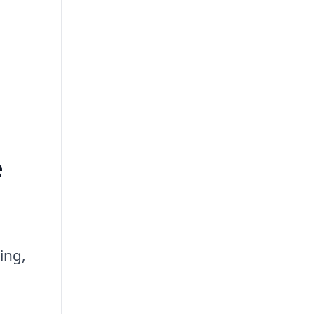
e
ing,