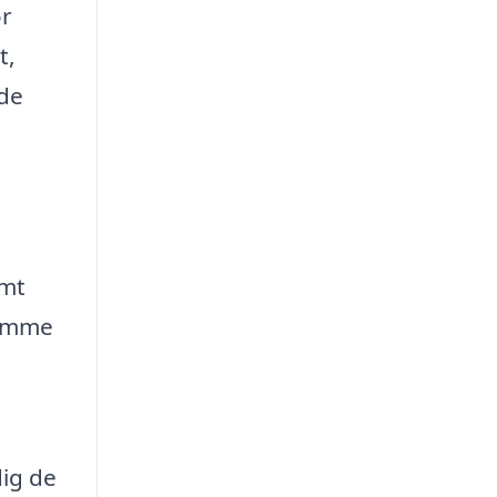
or
t,
 de
emt
komme
dig de