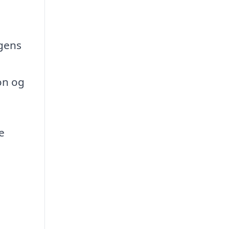
ngens
on og
e