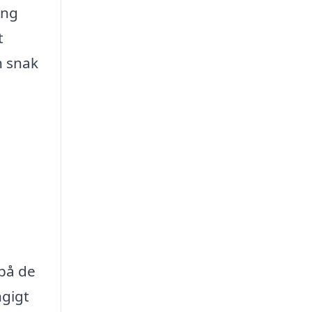
ing
t
n snak
på de
ngigt