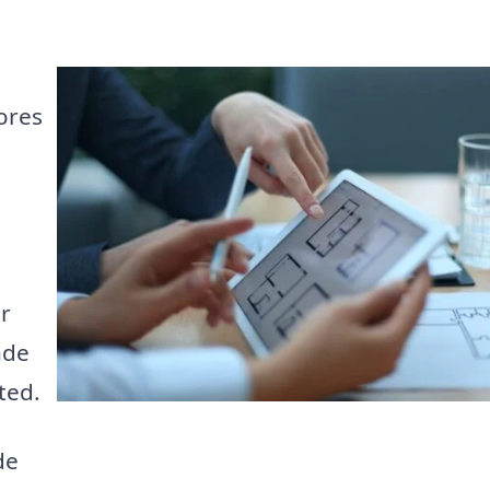
ores
r
nde
ted.
de