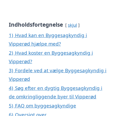
Indholdsfortegnelse
skjul
1)
Hvad kan en Byggesagkyndig i
Vipperød hjælpe med?
2)
Hvad koster en Byggesagkyndig i
Vipperød?
3)
Fordele ved at vælge Byggesagkyndig i
Vipperød
4)
Søg efter en dygtig Byggesagkyndig i
de omkringliggende byer til Vipperød
5)
FAQ om byggesagkyndige
6)
Oversigt over