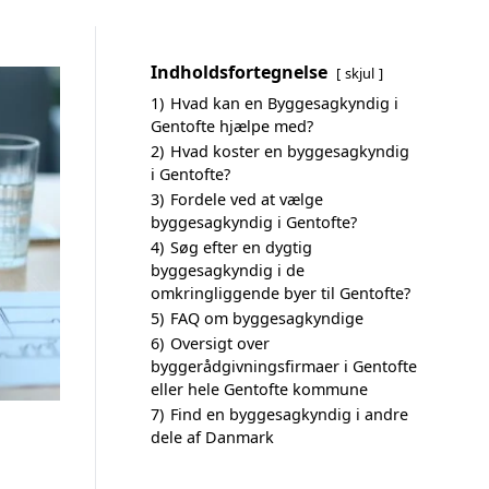
Indholdsfortegnelse
skjul
1)
Hvad kan en Byggesagkyndig i
Gentofte hjælpe med?
2)
Hvad koster en byggesagkyndig
i Gentofte?
3)
Fordele ved at vælge
byggesagkyndig i Gentofte?
4)
Søg efter en dygtig
byggesagkyndig i de
omkringliggende byer til Gentofte?
5)
FAQ om byggesagkyndige
6)
Oversigt over
byggerådgivningsfirmaer i Gentofte
eller hele Gentofte kommune
7)
Find en byggesagkyndig i andre
dele af Danmark