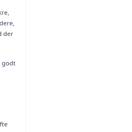
kre,
rdere,
d der
t godt
g
fte