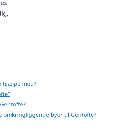
res
ig,
e hjælpe med?
fte?
 Gentofte?
e omkringliggende byer til Gentofte?