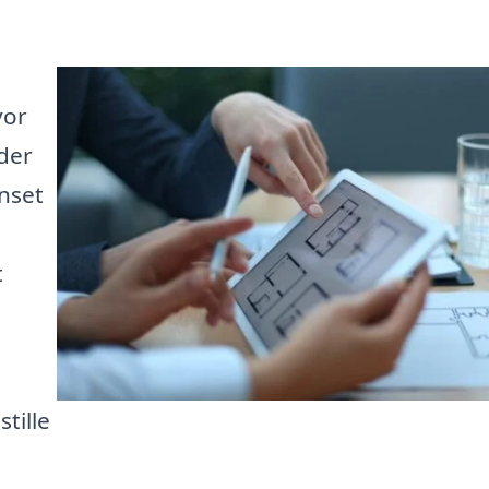
vor
 der
nset
t
tille