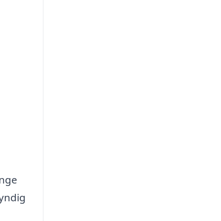
ange
kyndig