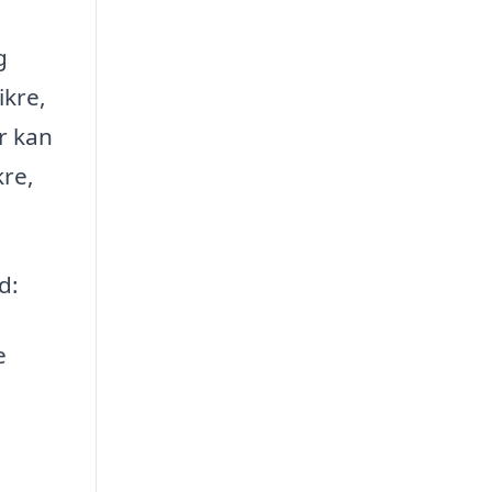
g
ikre,
r kan
kre,
d:
e