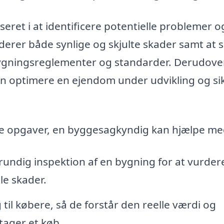
eret i at identificere potentielle problemer o
derer både synlige og skjulte skader samt at s
bygningsreglementer og standarder. Derudove
n optimere en ejendom under udvikling og si
ge opgaver, en byggesagkyndig kan hjælpe me
undig inspektion af en bygning for at vurder
le skader.
til købere, så de forstår den reelle værdi og
tager et køb.