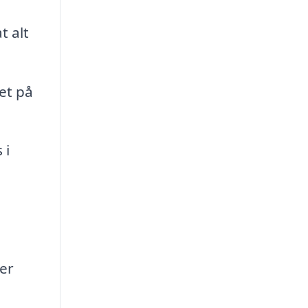
t alt
et på
 i
er