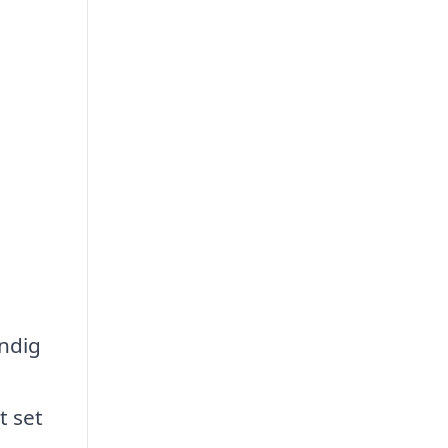
ndig
t set