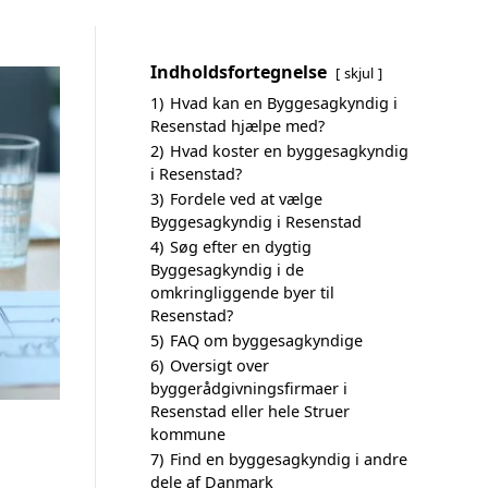
Indholdsfortegnelse
skjul
1)
Hvad kan en Byggesagkyndig i
Resenstad hjælpe med?
2)
Hvad koster en byggesagkyndig
i Resenstad?
3)
Fordele ved at vælge
Byggesagkyndig i Resenstad
4)
Søg efter en dygtig
Byggesagkyndig i de
omkringliggende byer til
Resenstad?
5)
FAQ om byggesagkyndige
6)
Oversigt over
byggerådgivningsfirmaer i
Resenstad eller hele Struer
kommune
7)
Find en byggesagkyndig i andre
dele af Danmark