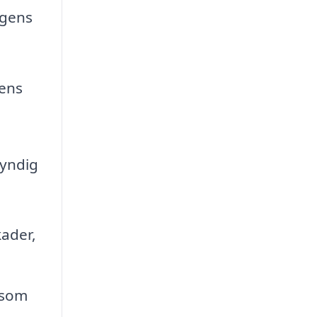
ngens
mens
kyndig
ader,
 som