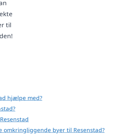
kan
rekte
 til
nden!
ad hjælpe med?
nstad?
 Resenstad
e omkringliggende byer til Resenstad?