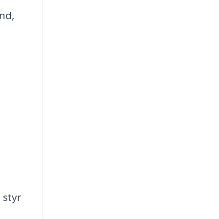
and,
 styr