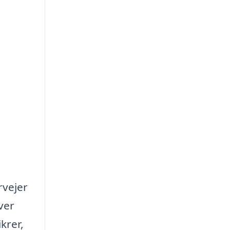
rvejer
ver
krer,