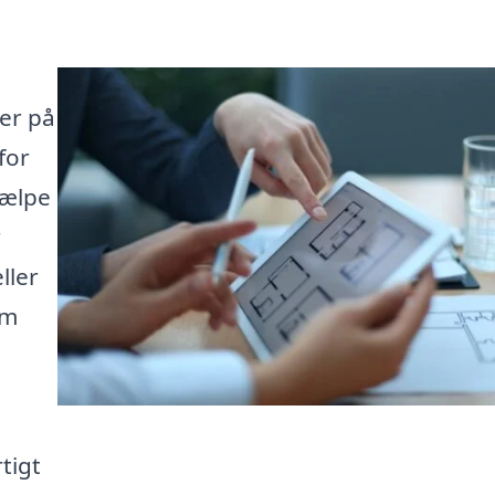
er på
for
jælpe
r
ller
rm
tigt