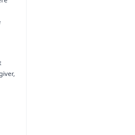
ere
e
t
giver,