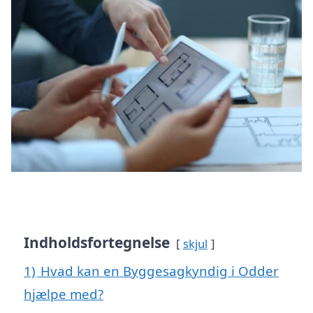
Indholdsfortegnelse
skjul
1)
Hvad kan en Byggesagkyndig i Odder
hjælpe med?