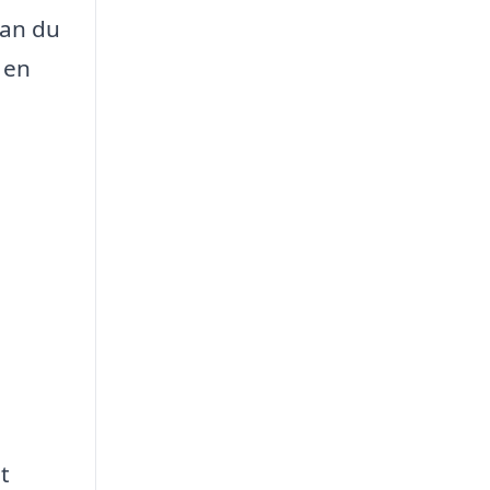
kan du
 en
t