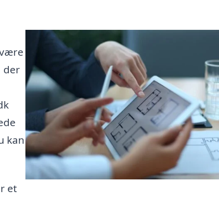
 være
, der
dk
rede
u kan
r et