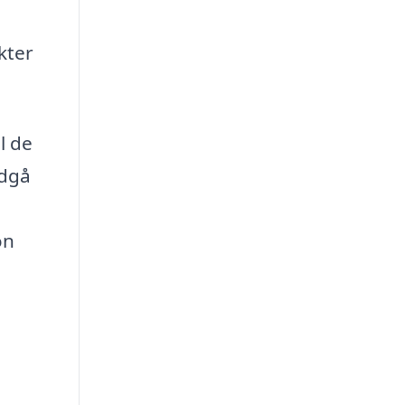
kter
l de
ndgå
.
on