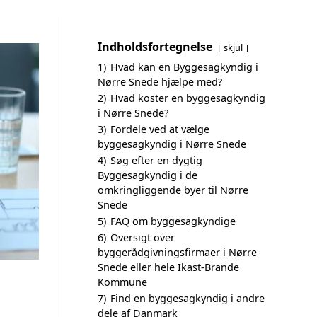
Indholdsfortegnelse
skjul
1)
Hvad kan en Byggesagkyndig i
Nørre Snede hjælpe med?
2)
Hvad koster en byggesagkyndig
i Nørre Snede?
3)
Fordele ved at vælge
byggesagkyndig i Nørre Snede
4)
Søg efter en dygtig
Byggesagkyndig i de
omkringliggende byer til Nørre
Snede
5)
FAQ om byggesagkyndige
6)
Oversigt over
byggerådgivningsfirmaer i Nørre
Snede eller hele Ikast-Brande
Kommune
7)
Find en byggesagkyndig i andre
dele af Danmark