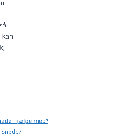
rm
e
så
u kan
ig
nede hjælpe med?
e Snede?