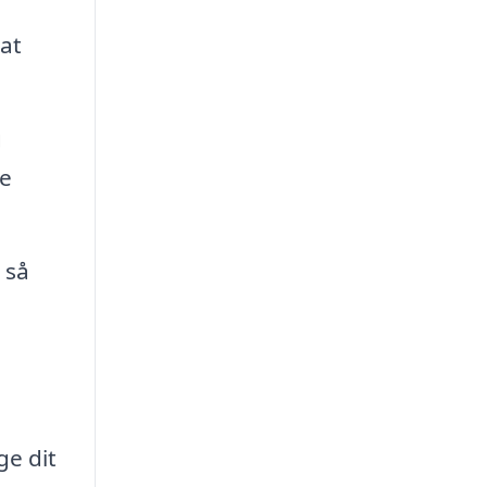
at
g
le
 så
ge dit