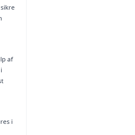
sikre
n
lp af
i
st
n
res i