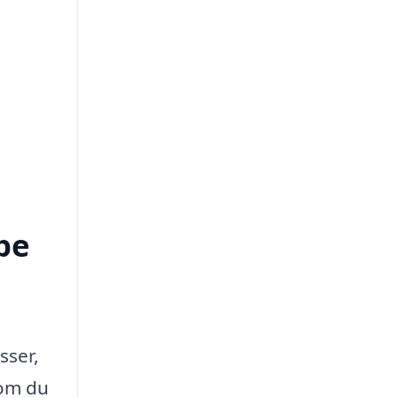
pe
sser,
 om du