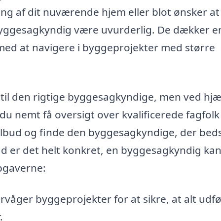
ng af dit nuværende hjem eller blot ønsker at 
 byggesagkyndig være uvurderlig. De dækker e
g med at navigere i byggeprojekter med større
til den rigtige byggesagkyndige, men ved hjæ
 nemt få oversigt over kvalificerede fagfolk 
lbud og finde den byggesagkyndige, der bed
 er det helt konkret, en byggesagkyndig ka
pgaverne:
åger byggeprojekter for at sikre, at alt udfø
.