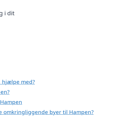
 i dit
 hjælpe med?
pen?
i Hampen
de omkringliggende byer til Hampen?