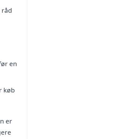
 råd
før en
r køb
n er
gere