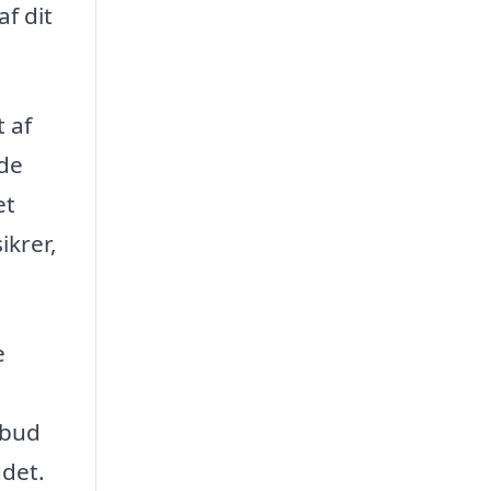
f dit
 af
 de
et
ikrer,
e
lbud
udet.