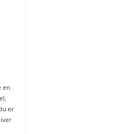
e en
el,
du er
iver