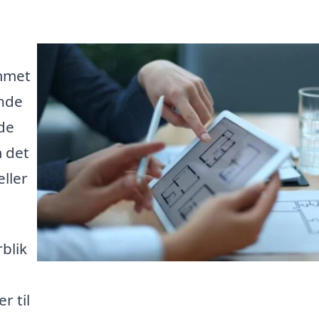
mmet
inde
ede
 det
ller
blik
r til