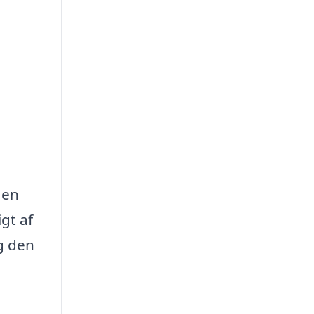
 en
gt af
g den