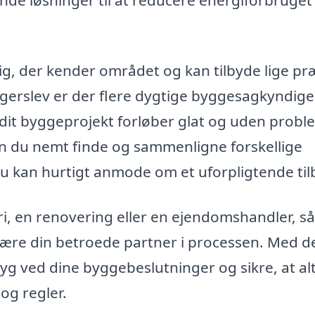
inde løsninger til at reducere energiforbruget 
ig, der kender området og kan tilbyde lige pr
ngerslev er der flere dygtige byggesagkyndig
at dit byggeprojekt forløber glat og uden probl
n du nemt finde og sammenligne forskellige
u kan hurtigt anmode om et uforpligtende til
i, en renovering eller en ejendomshandler, s
ære din betroede partner i processen. Med d
tryg ved dine byggebeslutninger og sikre, at al
og regler.