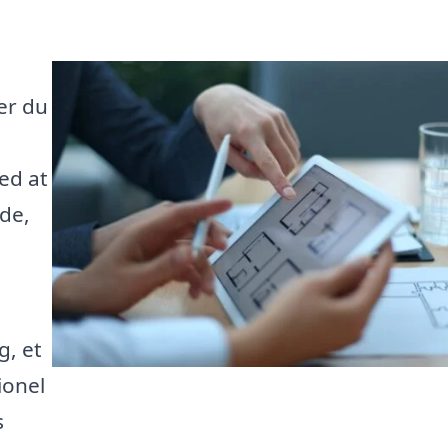
er du
ed at
åde,
g, et
ionel
s