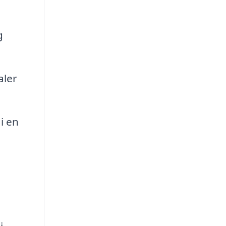
g
aler
i en