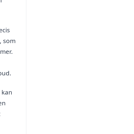
i
æcis
e, som
emer.
bud.
å kan
en
t