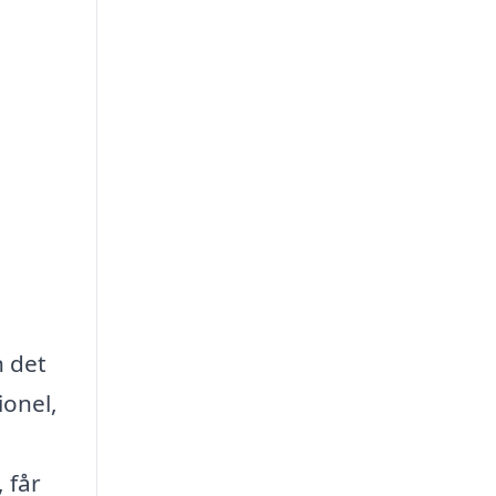
n det
ionel,
 får