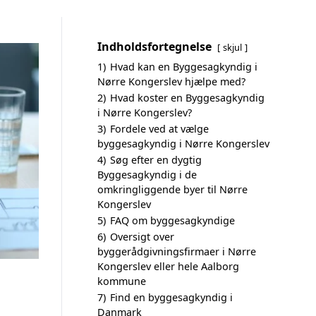
Indholdsfortegnelse
skjul
1)
Hvad kan en Byggesagkyndig i
Nørre Kongerslev hjælpe med?
2)
Hvad koster en Byggesagkyndig
i Nørre Kongerslev?
3)
Fordele ved at vælge
byggesagkyndig i Nørre Kongerslev
4)
Søg efter en dygtig
Byggesagkyndig i de
omkringliggende byer til Nørre
Kongerslev
5)
FAQ om byggesagkyndige
6)
Oversigt over
byggerådgivningsfirmaer i Nørre
Kongerslev eller hele Aalborg
kommune
7)
Find en byggesagkyndig i
Danmark