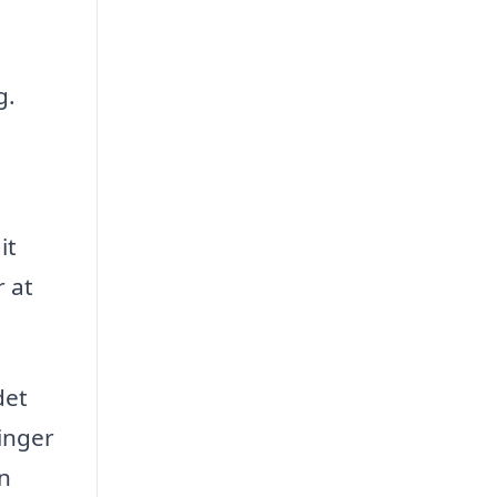
g.
it
r at
det
inger
in