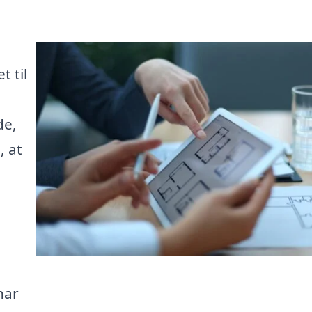
 til
de,
, at
har