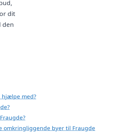
lbud,
or dit
d den
e hjælpe med?
gde?
 Fraugde?
e omkringliggende byer til Fraugde