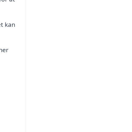
et kan
mer