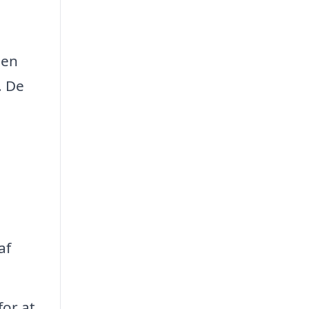
den
. De
af
or at