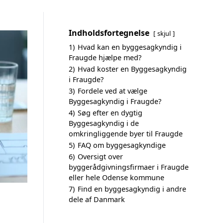
Indholdsfortegnelse
skjul
1)
Hvad kan en byggesagkyndig i
Fraugde hjælpe med?
2)
Hvad koster en Byggesagkyndig
i Fraugde?
3)
Fordele ved at vælge
Byggesagkyndig i Fraugde?
4)
Søg efter en dygtig
Byggesagkyndig i de
omkringliggende byer til Fraugde
5)
FAQ om byggesagkyndige
6)
Oversigt over
byggerådgivningsfirmaer i Fraugde
eller hele Odense kommune
7)
Find en byggesagkyndig i andre
dele af Danmark