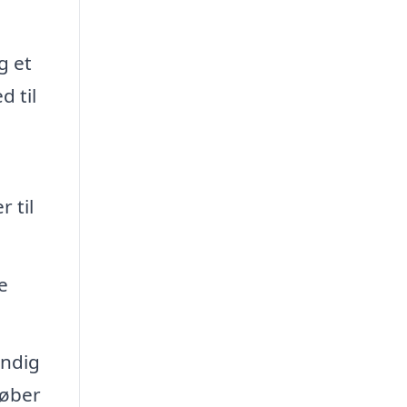
g et
d til
 til
e
yndig
løber