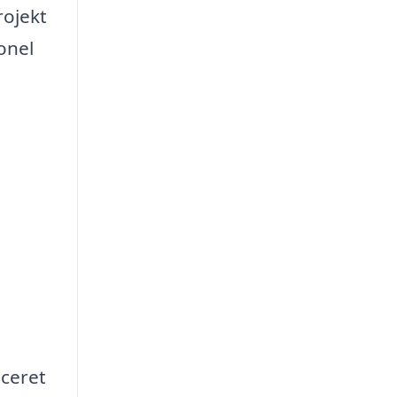
rojekt
onel
iceret