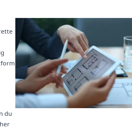
rette
ig
tform
an du
cher