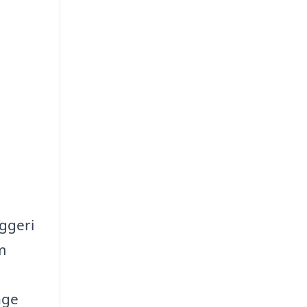
ggeri
m
nge