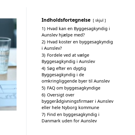
Indholdsfortegnelse
skjul
1)
Hvad kan en Byggesagkyndig i
Aunslev hjælpe med?
2)
Hvad koster en byggesagkyndig
i Aunslev?
3)
Fordele ved at vælge
Byggesagkyndig i Aunslev
4)
Søg efter en dygtig
Byggesagkyndig i de
omkringliggende byer til Aunslev
5)
FAQ om byggesagkyndige
6)
Oversigt over
byggerådgivningsfirmaer i Aunslev
eller hele Nyborg kommune
7)
Find en byggesagkyndig i
Danmark uden for Aunslev