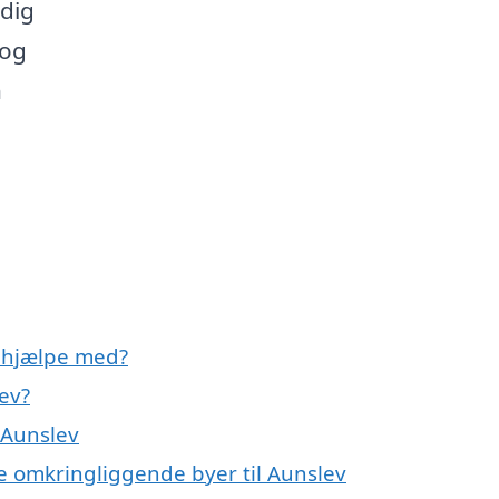
 dig
 og
n
 hjælpe med?
ev?
 Aunslev
e omkringliggende byer til Aunslev