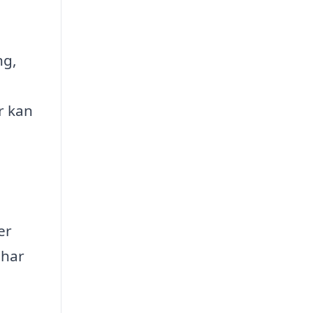
ng,
r kan
er
 har