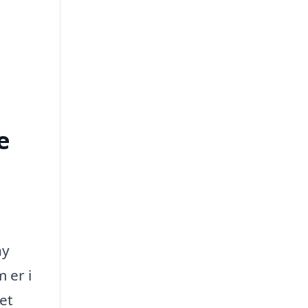
e
ny
 er i
et