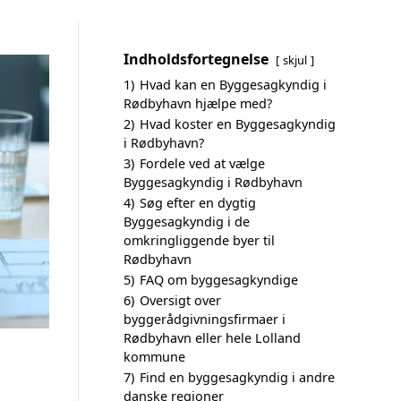
Indholdsfortegnelse
skjul
1)
Hvad kan en Byggesagkyndig i
Rødbyhavn hjælpe med?
2)
Hvad koster en Byggesagkyndig
i Rødbyhavn?
3)
Fordele ved at vælge
Byggesagkyndig i Rødbyhavn
4)
Søg efter en dygtig
Byggesagkyndig i de
omkringliggende byer til
Rødbyhavn
5)
FAQ om byggesagkyndige
6)
Oversigt over
byggerådgivningsfirmaer i
Rødbyhavn eller hele Lolland
kommune
7)
Find en byggesagkyndig i andre
danske regioner