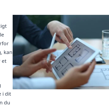
igt
le
rfor
g, kan
 et
g
i dit
n du