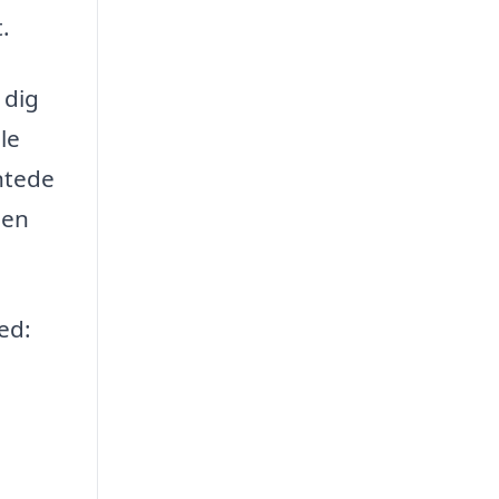
.
 dig
le
ntede
 en
ed: