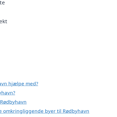
te
ekt
avn hjælpe med?
yhavn?
i Rødbyhavn
de omkringliggende byer til Rødbyhavn