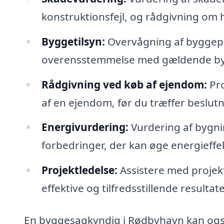
konstruktionsfejl, og rådgivning om
Byggetilsyn:
Overvågning af byggeproj
overensstemmelse med gældende byg
Rådgivning ved køb af ejendom:
Pro
af en ejendom, før du træffer beslut
Energi­vurdering:
Vurdering af bygni
forbedringer, der kan øge energieffek
Projektledelse:
Assistere med projekt
effektive og tilfredsstillende resultate
En byggesagkyndig i Rødbyhavn kan også 