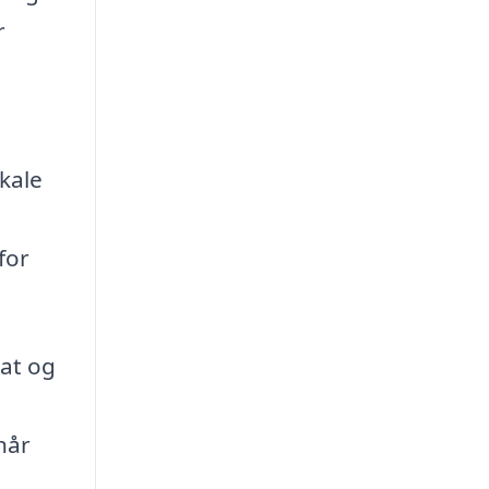
r
kale
for
lat og
når