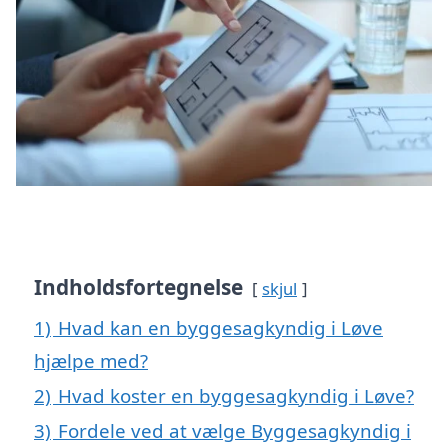
Indholdsfortegnelse
skjul
1)
Hvad kan en byggesagkyndig i Løve
hjælpe med?
2)
Hvad koster en byggesagkyndig i Løve?
3)
Fordele ved at vælge Byggesagkyndig i