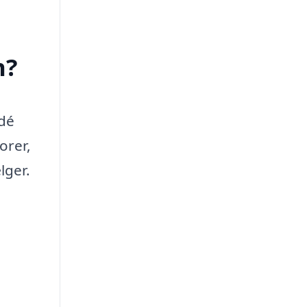
n?
idé
orer,
lger.