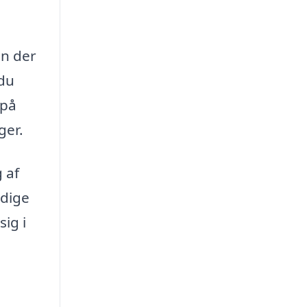
en der
 du
 på
ger.
 af
ndige
sig i