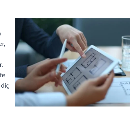
m
r,
r.
fe
 dig