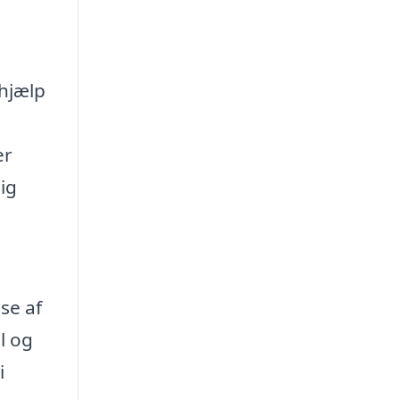
 hjælp
er
ig
se af
l og
i