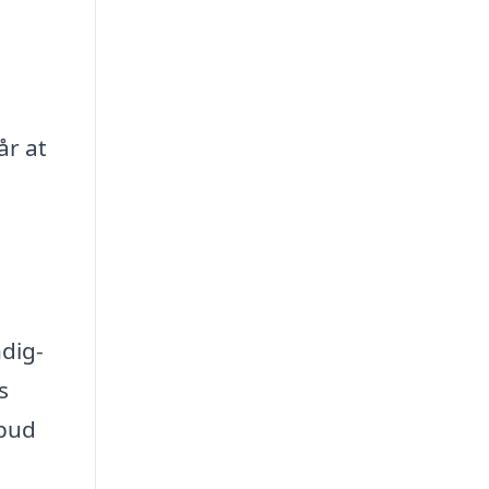
år at
dig-
s
lbud