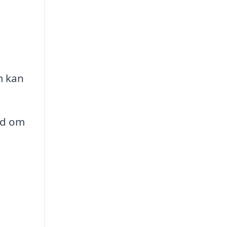
m kan
åd om