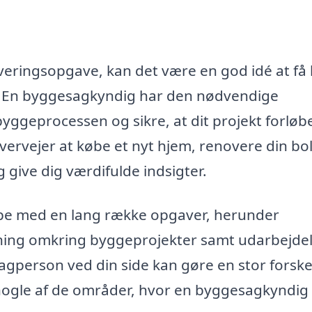
veringsopgave, kan det være en god idé at få
. En byggesagkyndig har den nødvendige
byggeprocessen og sikre, at dit projekt forløb
ervejer at købe et nyt hjem, renovere din bol
 give dig værdifulde indsigter.
lpe med en lang række opgaver, herunder
vning omkring byggeprojekter samt udarbejdel
fagperson ved din side kan gøre en stor forske
 nogle af de områder, hvor en byggesagkyndig 