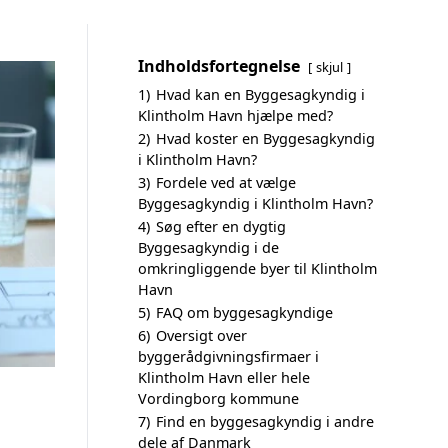
Indholdsfortegnelse
skjul
1)
Hvad kan en Byggesagkyndig i
Klintholm Havn hjælpe med?
2)
Hvad koster en Byggesagkyndig
i Klintholm Havn?
3)
Fordele ved at vælge
Byggesagkyndig i Klintholm Havn?
4)
Søg efter en dygtig
Byggesagkyndig i de
omkringliggende byer til Klintholm
Havn
5)
FAQ om byggesagkyndige
6)
Oversigt over
byggerådgivningsfirmaer i
Klintholm Havn eller hele
Vordingborg kommune
7)
Find en byggesagkyndig i andre
dele af Danmark