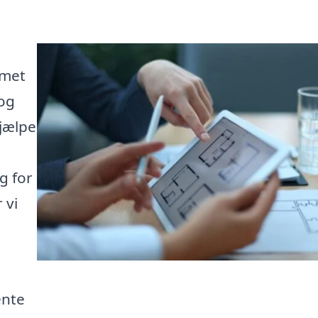
mmet
 og
jælpe
g for
 vi
ente