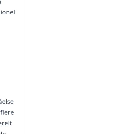
å
ionel
åelse
flere
relt
de