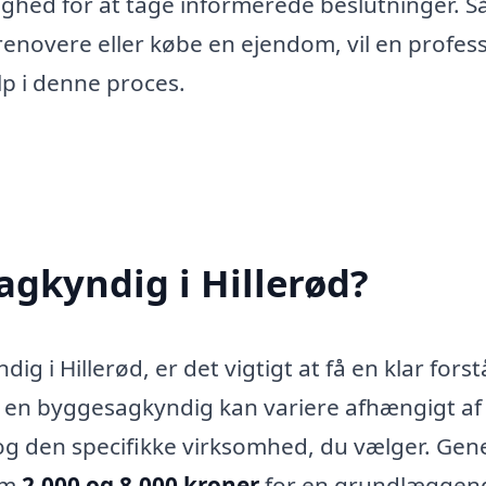
ighed for at tage informerede beslutninger. S
enovere eller købe en ejendom, vil en profess
p i denne proces.
gkyndig i Hillerød?
 i Hillerød, er det vigtigt at få en klar forst
r en byggesagkyndig kan variere afhængigt af 
g den specifikke virksomhed, du vælger. Gene
em
2.000 og 8.000 kroner
for en grundlæggen