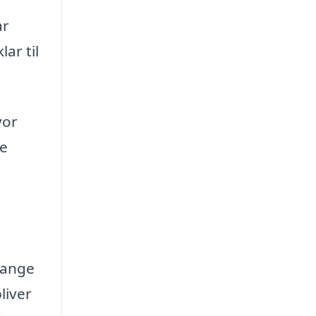
år
ar til
vor
re
 gange
liver