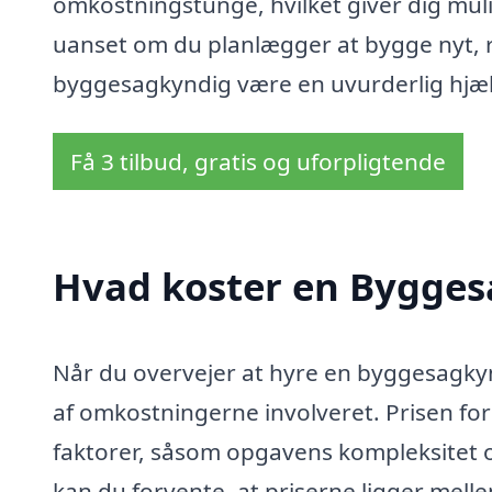
omkostningstunge, hvilket giver dig mul
uanset om du planlægger at bygge nyt, r
byggesagkyndig være en uvurderlig hjæl
Få 3 tilbud, gratis og uforpligtende
Hvad koster en Byggesa
Når du overvejer at hyre en byggesagkyndig
af omkostningerne involveret. Prisen fo
faktorer, såsom opgavens kompleksitet o
kan du forvente, at priserne ligger mell