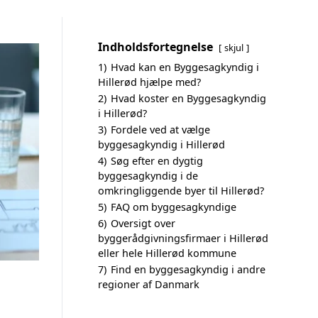
Indholdsfortegnelse
skjul
1)
Hvad kan en Byggesagkyndig i
Hillerød hjælpe med?
2)
Hvad koster en Byggesagkyndig
i Hillerød?
3)
Fordele ved at vælge
byggesagkyndig i Hillerød
4)
Søg efter en dygtig
byggesagkyndig i de
omkringliggende byer til Hillerød?
5)
FAQ om byggesagkyndige
6)
Oversigt over
byggerådgivningsfirmaer i Hillerød
eller hele Hillerød kommune
7)
Find en byggesagkyndig i andre
regioner af Danmark