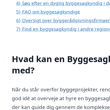
4)
Søg efter en dygtig byggesagkyndig i de
5)
FAQ om byggesagkyndige
6)
Oversigt over byggerådgivningsfirmaer 
7)
Find en byggesagkyndig i andre regio
Hvad kan en Byggesagk
med?
Når du står overfor byggeprojekter, ren
god idé at overveje at hyre en byggesagk
der kan guide dig gennem de komplekse 