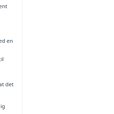
ent
ed en
il
at det
ig