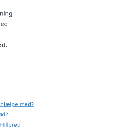
sning
med
t
ød.
 hjælpe med?
ød?
Hillerød