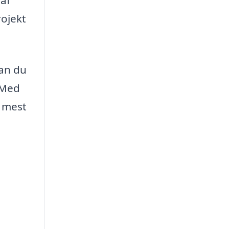
 af
rojekt
kan du
 Med
n mest