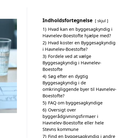
Indholdsfortegnelse
skjul
1)
Hvad kan en byggesagkyndig i
Havnelev-Boestofte hjælpe med?
2)
Hvad koster en Byggesagkyndig
i Havnelev-Boestofte?
3)
Fordele ved at vælge
Byggesagkyndig i Havnelev-
Boestofte
4)
Søg efter en dygtig
Byggesagkyndig i de
omkringliggende byer til Havnelev-
Boestofte?
5)
FAQ om byggesagkyndige
6)
Oversigt over
byggerådgivningsfirmaer i
Havnelev-Boestofte eller hele
Stevns kommune
7)
Find en byggesagkyndig i andre