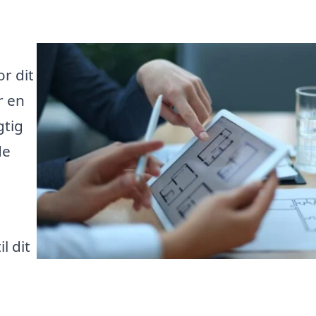
r dit
r en
gtig
de
l dit