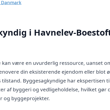
f Danmark
yndig i Havnelev-Boestof
 kan være en uvurderlig ressource, uanset o
 renovere din eksisterende ejendom eller blot 
 tilstand. Byggesagkyndige har ekspertisen til
er af byggeri og vedligeholdelse, hvilket gør
er og byggeprojekter.