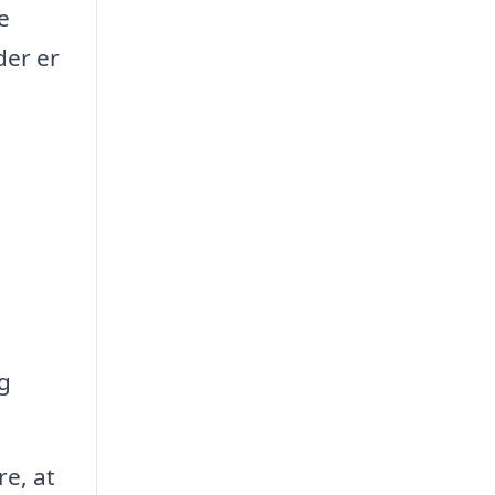
e
der er
g
re, at