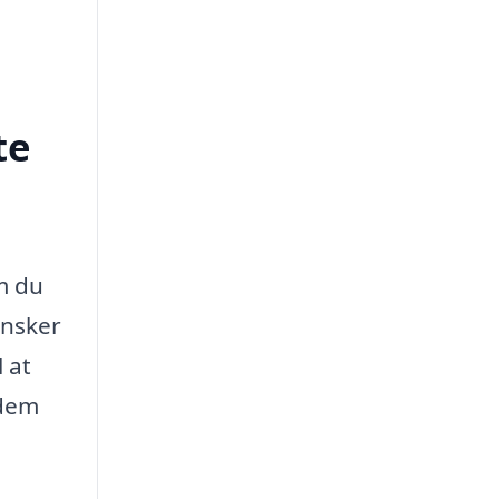
te
m du
ønsker
 at
 dem