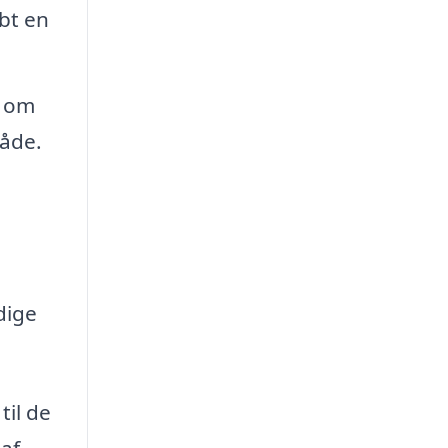
bt en
g om
råde.
dige
til de