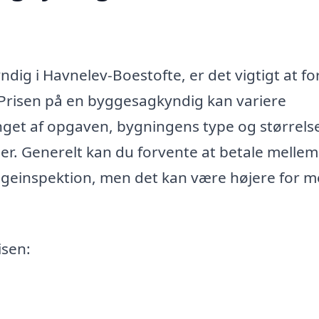
dig i Havnelev-Boestofte, er det vigtigt at fo
r. Prisen på en byggesagkyndig kan variere
nget af opgaven, bygningens type og størrels
er. Generelt kan du forvente at betale mellem
yggeinspektion, men det kan være højere for 
isen: