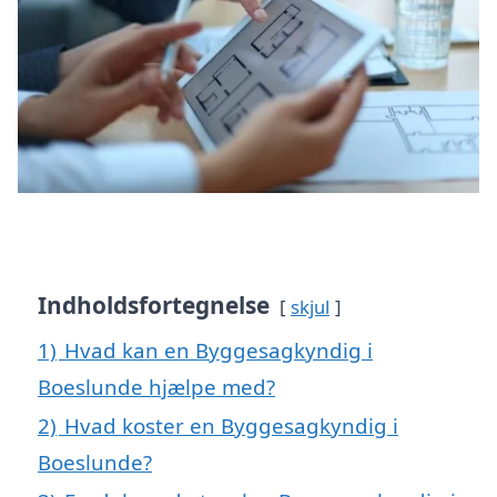
Indholdsfortegnelse
skjul
1)
Hvad kan en Byggesagkyndig i
Boeslunde hjælpe med?
2)
Hvad koster en Byggesagkyndig i
Boeslunde?