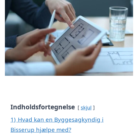
Indholdsfortegnelse
skjul
1)
Hvad kan en Byggesagkyndig i
Bisserup hjælpe med?