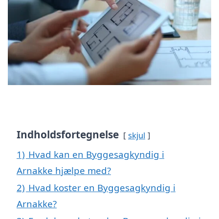
Indholdsfortegnelse
skjul
1)
Hvad kan en Byggesagkyndig i
Arnakke hjælpe med?
2)
Hvad koster en Byggesagkyndig i
Arnakke?