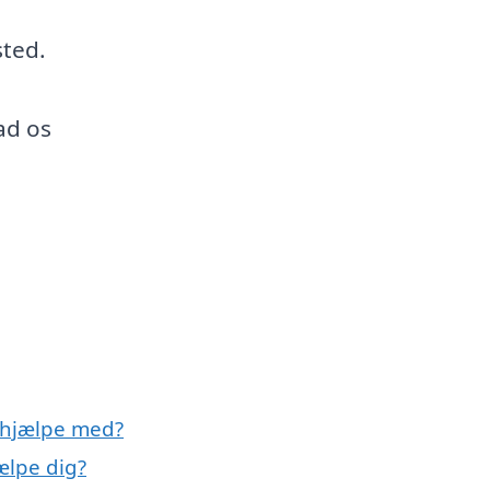
sted.
ad os
!
 hjælpe med?
lpe dig?