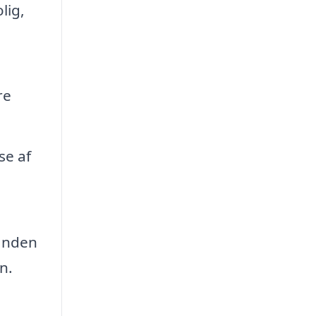
lig,
re
se af
 anden
n.