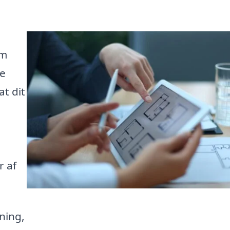
rm
de
at dit
r af
ning,