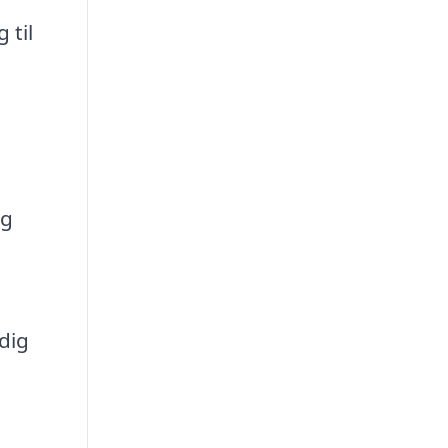
 til
ig
dig