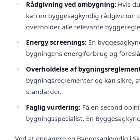
Rådgivning ved ombygning:
Hvis du
kan en byggesagkyndig rådgive om de
overholder alle relevante byggeregle
Energy screenings:
En byggesagkyndi
bygningens energiforbrug og foreslå f
Overholdelse af bygningsreglement
bygningsreglementer og kan sikre, at 
standarder.
Faglig vurdering:
Få en second opinio
bygningsspecialist. En Byggesagkyndi
Ved at engagere en Byggesagkyndig i Skar