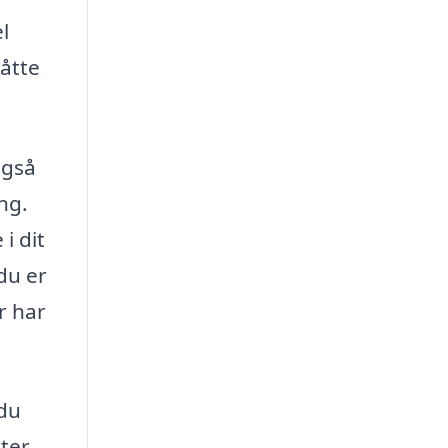
l
måtte
også
ng.
i dit
du er
r har
 du
ter.