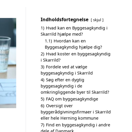
Indholdsfortegnelse
skjul
1)
Hvad kan en Byggesagkyndig i
Skarrild hjælpe med?
1.1)
Hvordan kan en
Byggesagkyndig hjælpe dig?
2)
Hvad koster en byggesagkyndig
i Skarrild?
3)
Fordele ved at vælge
byggesagkyndig i Skarrild
4)
Søg efter en dygtig
byggesagkyndig i de
omkringliggende byer til Skarrild?
5)
FAQ om byggesagkyndige
6)
Oversigt over
byggerådgivningsfirmaer i Skarrild
eller hele Herning kommune
7)
Find en byggesagkyndig i andre
dele af Danmark