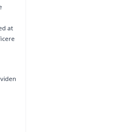
e
ed at
ficere
 viden