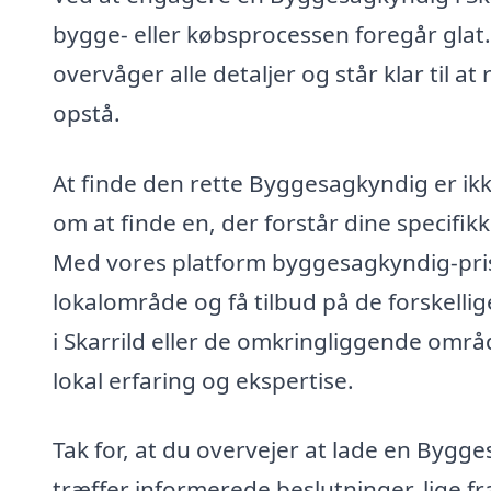
bygge- eller købsprocessen foregår glat. D
overvåger alle detaljer og står klar til 
opstå.
At finde den rette Byggesagkyndig er ikk
om at finde en, der forstår dine specifi
Med vores platform byggesagkyndig-pris
lokalområde og få tilbud på de forskelli
i Skarrild eller de omkringliggende områd
lokal erfaring og ekspertise.
Tak for, at du overvejer at lade en Bygges
træffer informerede beslutninger, lige f