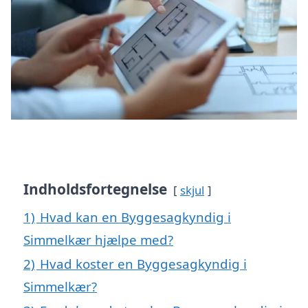
Indholdsfortegnelse
skjul
1)
Hvad kan en Byggesagkyndig i
Simmelkær hjælpe med?
2)
Hvad koster en Byggesagkyndig i
Simmelkær?