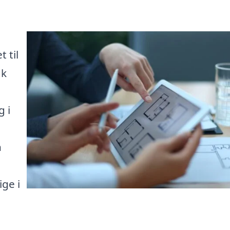
 til
dk
g i
n
ge i