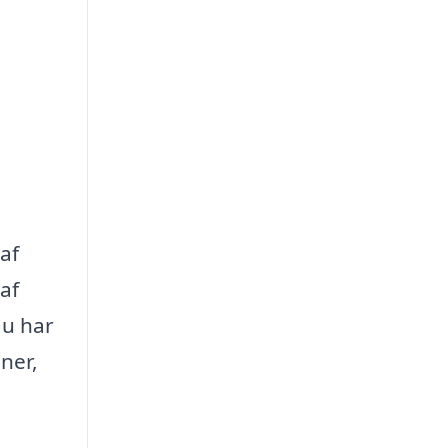
af
af
du har
ner,