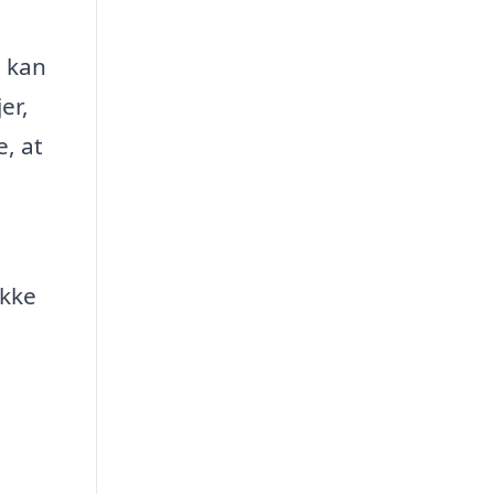
, kan
er,
e, at
ikke