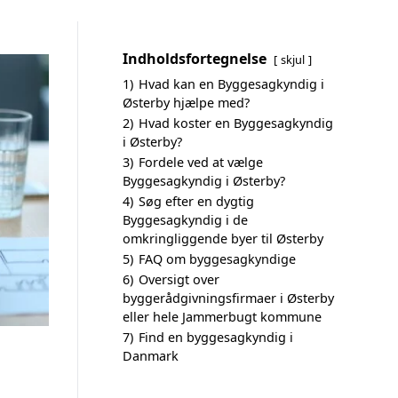
Indholdsfortegnelse
skjul
1)
Hvad kan en Byggesagkyndig i
Østerby hjælpe med?
2)
Hvad koster en Byggesagkyndig
i Østerby?
3)
Fordele ved at vælge
Byggesagkyndig i Østerby?
4)
Søg efter en dygtig
Byggesagkyndig i de
omkringliggende byer til Østerby
5)
FAQ om byggesagkyndige
6)
Oversigt over
byggerådgivningsfirmaer i Østerby
eller hele Jammerbugt kommune
7)
Find en byggesagkyndig i
Danmark