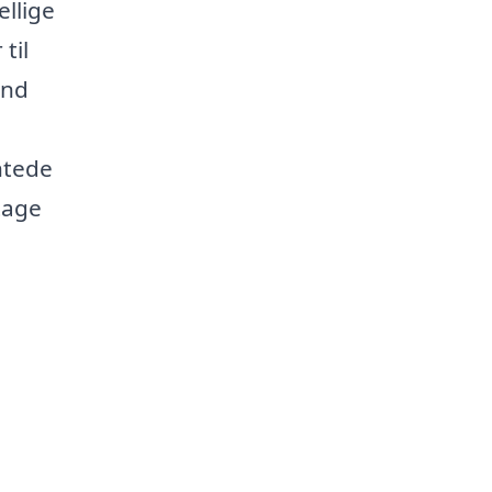
ellige
til
ind
ntede
tage