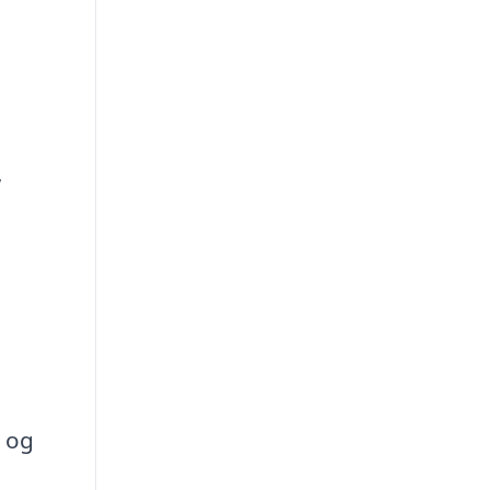
,
d og