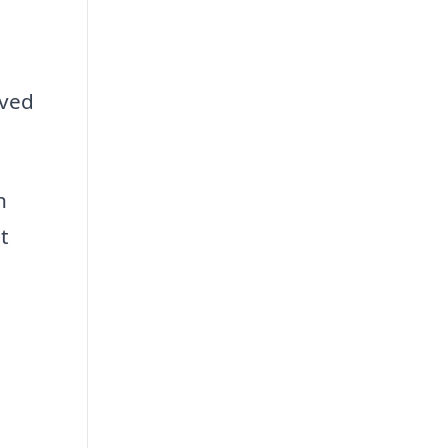
 ved
n
t