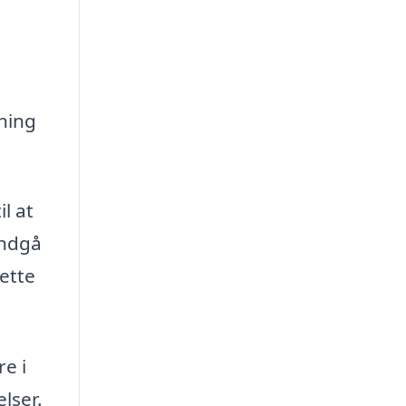
ning
l at
undgå
ette
e i
lser.