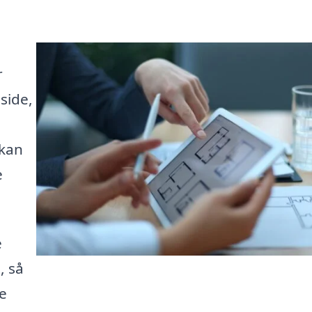
r
side,
 kan
e
e
, så
ne