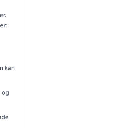
er.
er:
m kan
 og
nde