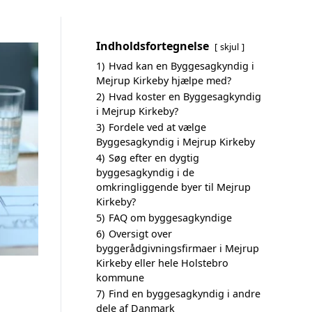
Indholdsfortegnelse
skjul
1)
Hvad kan en Byggesagkyndig i
Mejrup Kirkeby hjælpe med?
2)
Hvad koster en Byggesagkyndig
i Mejrup Kirkeby?
3)
Fordele ved at vælge
Byggesagkyndig i Mejrup Kirkeby
4)
Søg efter en dygtig
byggesagkyndig i de
omkringliggende byer til Mejrup
Kirkeby?
5)
FAQ om byggesagkyndige
6)
Oversigt over
byggerådgivningsfirmaer i Mejrup
Kirkeby eller hele Holstebro
kommune
7)
Find en byggesagkyndig i andre
dele af Danmark