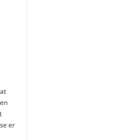
at
den
t
se er