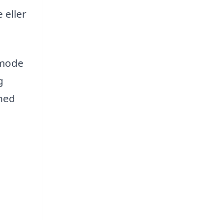
 eller
nmode
g
hed