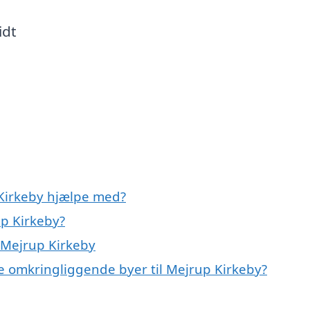
idt
Kirkeby hjælpe med?
p Kirkeby?
 Mejrup Kirkeby
e omkringliggende byer til Mejrup Kirkeby?