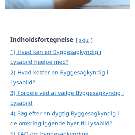
Indholdsfortegnelse
skjul
1)
Hvad kan en Byggesagkyndig i
Lysabild hjælpe med?
2)
Hvad koster en Byggesagkyndig i
Lysabild?
3)
Fordele ved at vælge Byggesagkyndig i
Lysabild
4)
Søg efter en dygtig Byggesagkyndig i
de omkringliggende byer til Lysabild?
5)
FAQ om byggesagkyndige