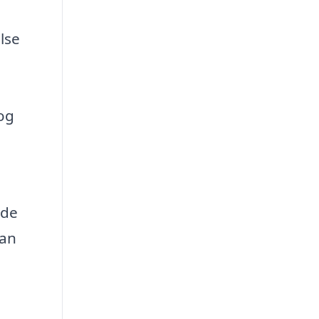
lse
og
nde
kan