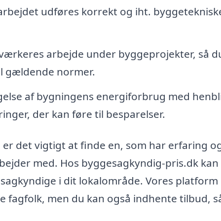
 arbejdet udføres korrekt og iht. byggeteknisk
dværkeres arbejde under byggeprojekter, så d
til gældende normer.
lse af bygningens energiforbrug med henbl
inger, der kan føre til besparelser.
er det vigtigt at finde en, som har erfaring o
arbejder med. Hos byggesagkyndig-pris.dk kan
sagkyndige i dit lokalområde. Vores platform 
ge fagfolk, men du kan også indhente tilbud, s