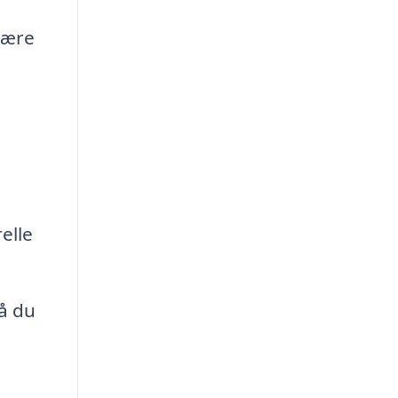
være
elle
å du