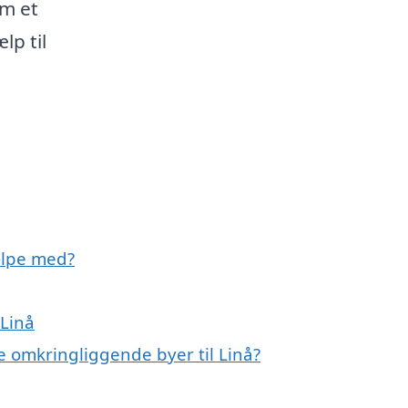
m et
lp til
ælpe med?
 Linå
e omkringliggende byer til Linå?