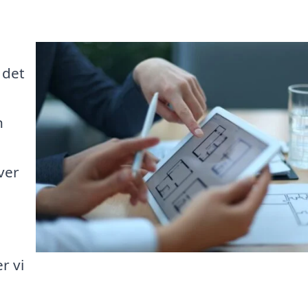
 det
n
ver
er vi