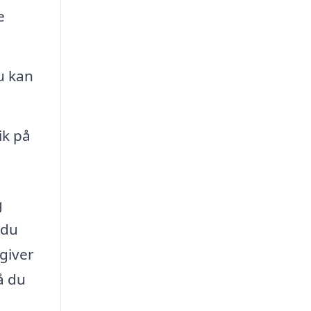
e
u kan
ik på
g
 du
giver
å du