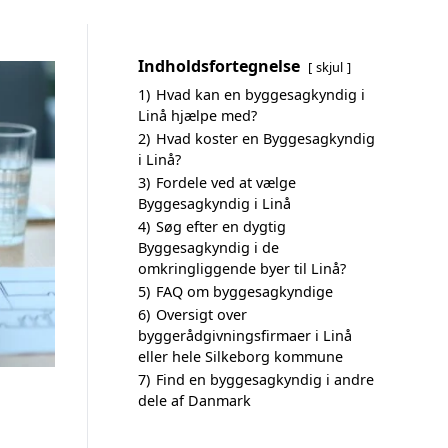
Indholdsfortegnelse
skjul
1)
Hvad kan en byggesagkyndig i
Linå hjælpe med?
2)
Hvad koster en Byggesagkyndig
i Linå?
3)
Fordele ved at vælge
Byggesagkyndig i Linå
4)
Søg efter en dygtig
Byggesagkyndig i de
omkringliggende byer til Linå?
5)
FAQ om byggesagkyndige
6)
Oversigt over
byggerådgivningsfirmaer i Linå
eller hele Silkeborg kommune
7)
Find en byggesagkyndig i andre
dele af Danmark