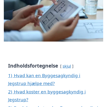
Indholdsfortegnelse
skjul
1)
Hvad kan en Byggesagkyndig i
Jegstrup hjælpe med?
2)
Hvad koster en byggesagkyndig i
Jegstrup?