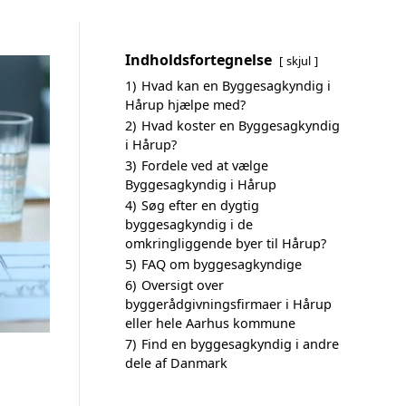
Indholdsfortegnelse
skjul
1)
Hvad kan en Byggesagkyndig i
Hårup hjælpe med?
2)
Hvad koster en Byggesagkyndig
i Hårup?
3)
Fordele ved at vælge
Byggesagkyndig i Hårup
4)
Søg efter en dygtig
byggesagkyndig i de
omkringliggende byer til Hårup?
5)
FAQ om byggesagkyndige
6)
Oversigt over
byggerådgivningsfirmaer i Hårup
eller hele Aarhus kommune
7)
Find en byggesagkyndig i andre
dele af Danmark