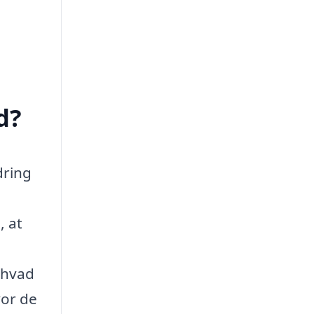
d?
dring
, at
 hvad
vor de