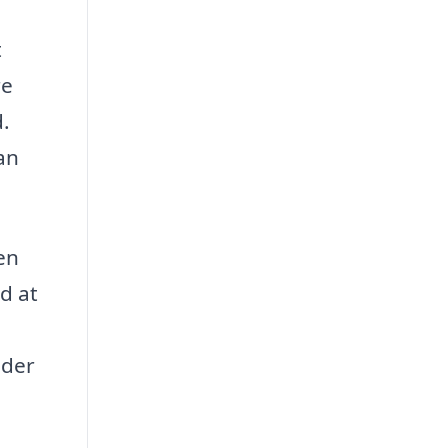
t
re
.
an
en
d at
 der