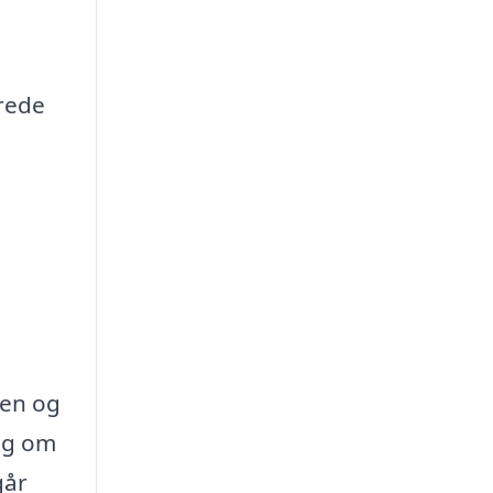
rede
den og
sig om
går