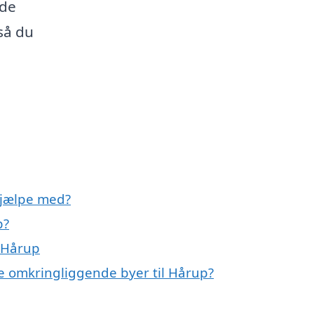
ode
så du
hjælpe med?
p?
 Hårup
e omkringliggende byer til Hårup?