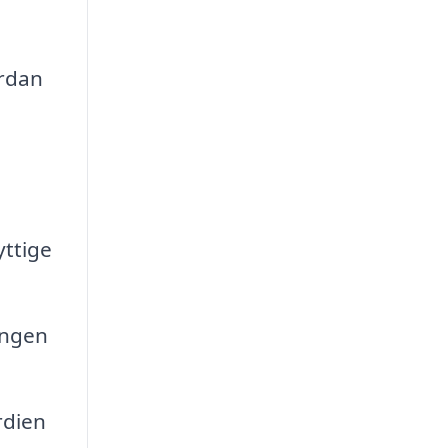
rdan
yttige
ingen
rdien