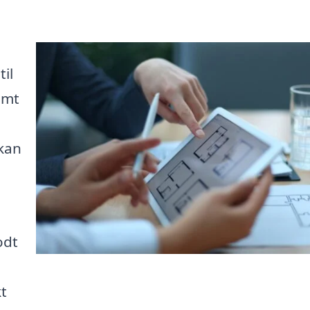
il
emt
 kan
odt
kt