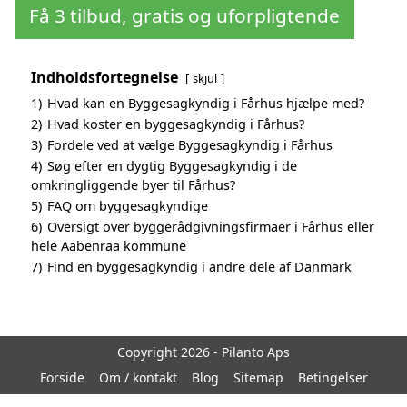
Få 3 tilbud, gratis og uforpligtende
Indholdsfortegnelse
skjul
1)
Hvad kan en Byggesagkyndig i Fårhus hjælpe med?
2)
Hvad koster en byggesagkyndig i Fårhus?
3)
Fordele ved at vælge Byggesagkyndig i Fårhus
4)
Søg efter en dygtig Byggesagkyndig i de
omkringliggende byer til Fårhus?
5)
FAQ om byggesagkyndige
6)
Oversigt over byggerådgivningsfirmaer i Fårhus eller
hele Aabenraa kommune
7)
Find en byggesagkyndig i andre dele af Danmark
Copyright 2026 - Pilanto Aps
Forside
Om / kontakt
Blog
Sitemap
Betingelser