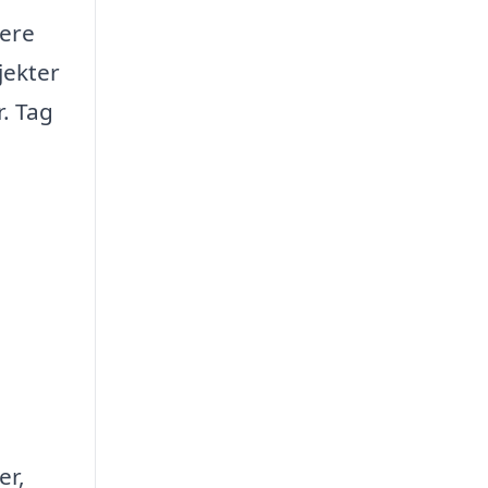
tere
jekter
r. Tag
er,