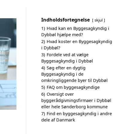
Indholdsfortegnelse
skjul
1)
Hvad kan en Byggesagkyndig i
Dybbøl hjælpe med?
2)
Hvad koster en Byggesagkyndig
i Dybbøl?
3)
Fordele ved at vælge
Byggesagkyndig i Dybbøl
4)
Søg efter en dygtig
Byggesagkyndig i de
omkringliggende byer til Dybbøl
5)
FAQ om byggesagkyndige
6)
Oversigt over
byggerådgivningsfirmaer i Dybbøl
eller hele Sønderborg kommune
7)
Find en byggesagkyndig i andre
dele af Danmark