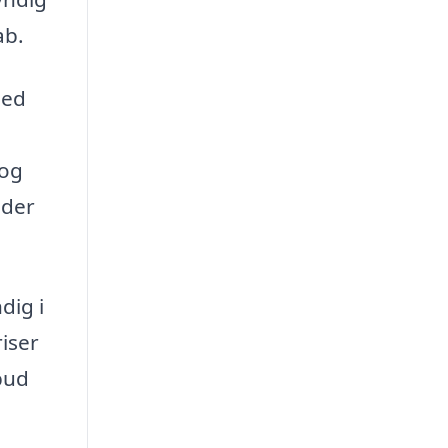
ab.
med
 og
ider
dig i
iser
lbud