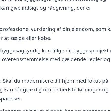
an give indsigt og rådgivning, der er
 professionel vurdering af din ejendom, som 
r at sælge eller købe.
n byggesagkyndig kan følge dit byggesprojekt
og i overensstemmelse med gældende regler og
r
: Skal du modernisere dit hjem med fokus på
ig kan rådgive dig om de bedste løsninger og
parelser.
n ejendom er blevet skadet, kan en byggesagk