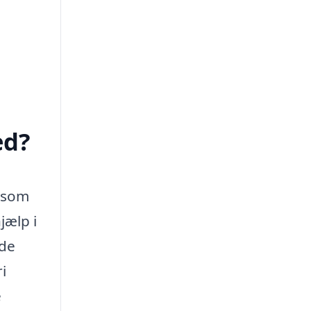
ed?
, som
jælp i
ede
i
e