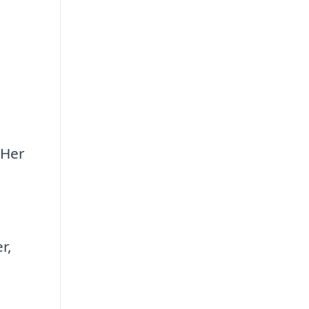
 Her
r,