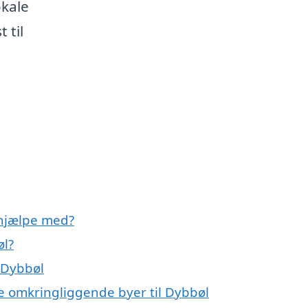
okale
 til
hjælpe med?
øl?
 Dybbøl
e omkringliggende byer til Dybbøl