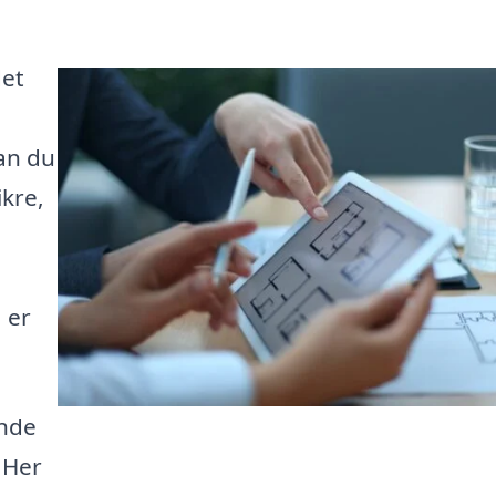
det
an du
ikre,
 er
inde
 Her