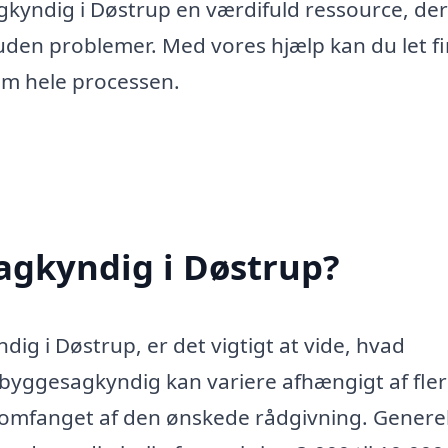
gkyndig i Døstrup en værdifuld ressource, de
og uden problemer. Med vores hjælp kan du let f
nem hele processen.
agkyndig i Døstrup?
ig i Døstrup, er det vigtigt at vide, hvad
byggesagkyndig kan variere afhængigt af fle
 omfanget af den ønskede rådgivning. Generel