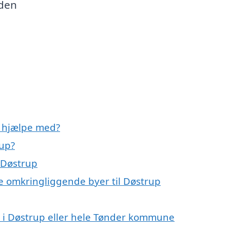
 den
 hjælpe med?
up?
 Døstrup
e omkringliggende byer til Døstrup
 i Døstrup eller hele Tønder kommune