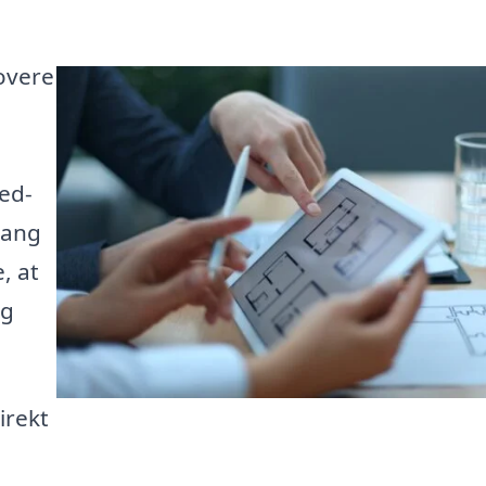
novere
ed-
gang
, at
og
irekt