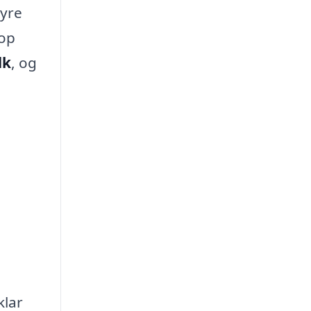
hyre
top
dk
, og
klar