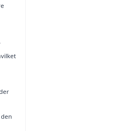
re
.
vilket
lder
 den