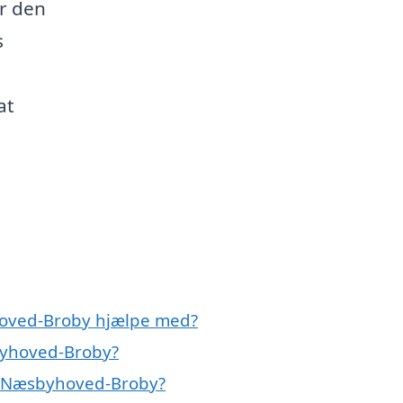
år den
s
at
oved-Broby hjælpe med?
byhoved-Broby?
i Næsbyhoved-Broby?