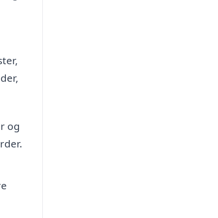
ter,
der,
r og
rder.
re