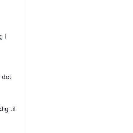
g i
 det
ig til