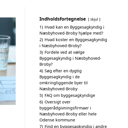
Indholdsfortegnelse
skjul
1)
Hvad kan en Byggesagkyndig i
Næsbyhoved-Broby hjælpe med?
2)
Hvad koster en Byggesagkyndig
i Næsbyhoved-Broby?
3)
Fordele ved at vælge
Byggesagkyndig i Næsbyhoved-
Broby?
4)
Søg efter en dygtig
Byggesagkyndig i de
omkringliggende byer til
Næsbyhoved-Broby
5)
FAQ om byggesagkyndige
6)
Oversigt over
byggerådgivningsfirmaer i
Næsbyhoved-Broby eller hele
Odense kommune
7)
Find en byggesagkyndig i andre