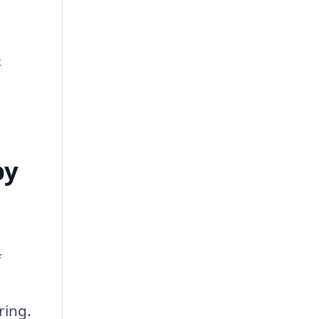
e
by
f
ring.