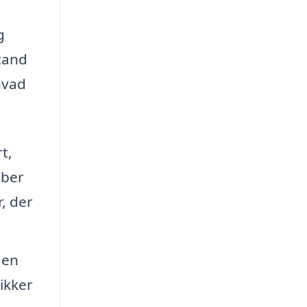
g
stand
hvad
t,
øber
, der
 en
ikker