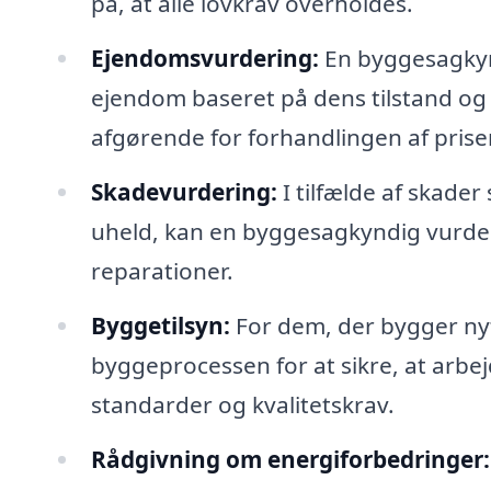
på, at alle lovkrav overholdes.
Ejendomsvurdering:
En byggesagkyn
ejendom baseret på dens tilstand og
afgørende for forhandlingen af prise
Skadevurdering:
I tilfælde af skade
uheld, kan en byggesagkyndig vurder
reparationer.
Byggetilsyn:
For dem, der bygger nyt
byggeprocessen for at sikre, at arb
standarder og kvalitetskrav.
Rådgivning om energiforbedringer: