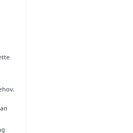
ette
behov.
kan
ng