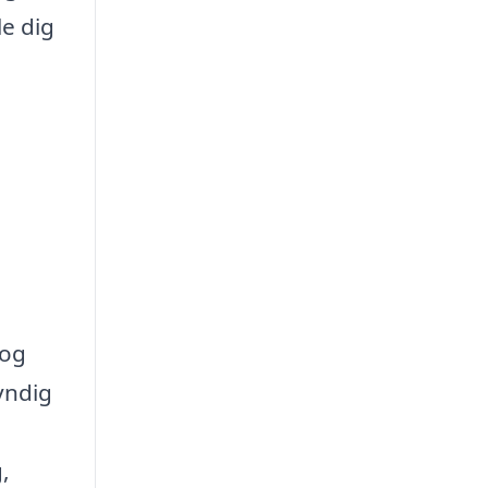
le dig
 og
yndig
,