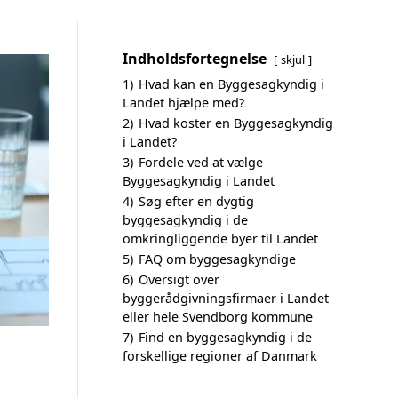
Indholdsfortegnelse
skjul
1)
Hvad kan en Byggesagkyndig i
Landet hjælpe med?
2)
Hvad koster en Byggesagkyndig
i Landet?
3)
Fordele ved at vælge
Byggesagkyndig i Landet
4)
Søg efter en dygtig
byggesagkyndig i de
omkringliggende byer til Landet
5)
FAQ om byggesagkyndige
6)
Oversigt over
byggerådgivningsfirmaer i Landet
eller hele Svendborg kommune
7)
Find en byggesagkyndig i de
forskellige regioner af Danmark