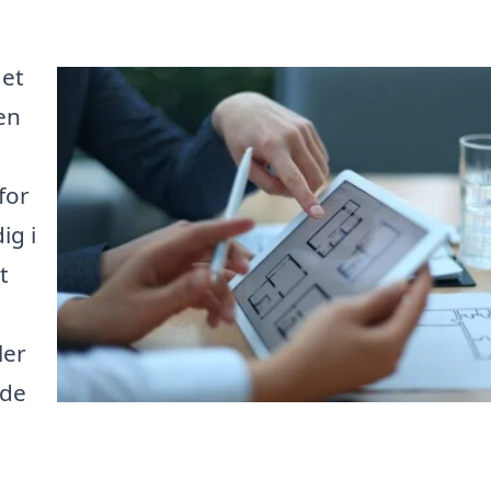
det
 en
for
ig i
t
ler
ide