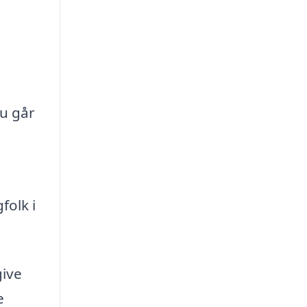
du går
folk i
give
e