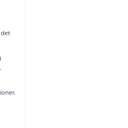
 det
g
.
ioner.