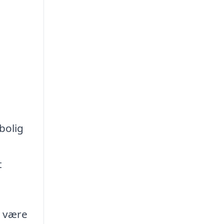
bolig
t
n være