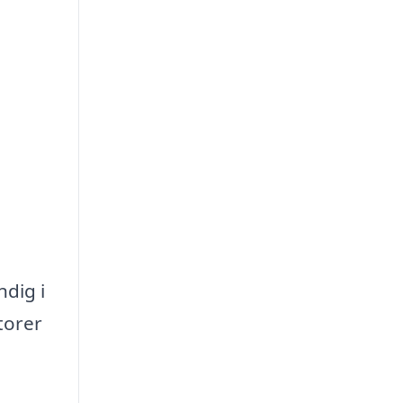
ndig i
torer