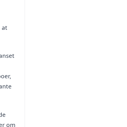
 at
Uanset
boer,
vante
 de
ler om