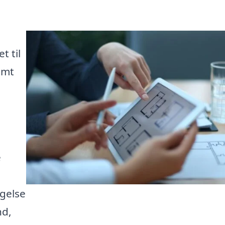
 til
emt
e
agelse
nd,